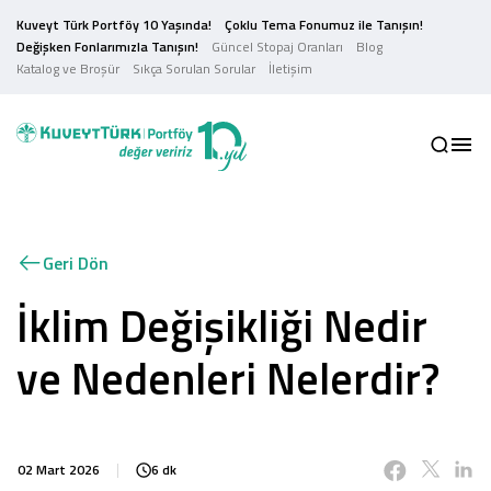
Kuveyt Türk Portföy 10 Yaşında!
Çoklu Tema Fonumuz ile Tanışın!
Değişken Fonlarımızla Tanışın!
Güncel Stopaj Oranları
Blog
Katalog ve Broşür
Sıkça Sorulan Sorular
İletişim
Geri Dön
İklim Değişikliği Nedir
ve Nedenleri Nelerdir?
02 Mart 2026
6 dk