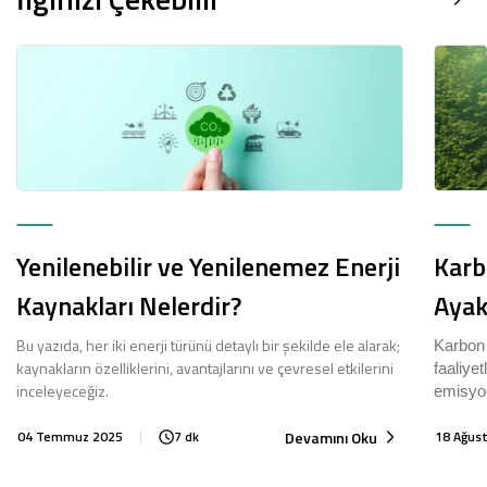
Yenilenebilir ve Yenilenemez Enerji
Karb
Kaynakları Nelerdir?
Ayak 
Bu yazıda, her iki enerji türünü detaylı bir şekilde ele alarak;
Karbon 
kaynakların özelliklerini, avantajlarını ve çevresel etkilerini
faaliye
inceleyeceğiz.
emisyon
Devamını Oku
04 Temmuz 2025
7 dk
18 Ağus