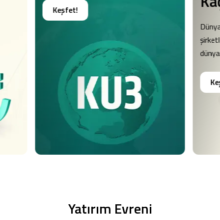
Ka
Keşfet!
Dünya
şirket
dünya
Ke
Yatırım Evreni