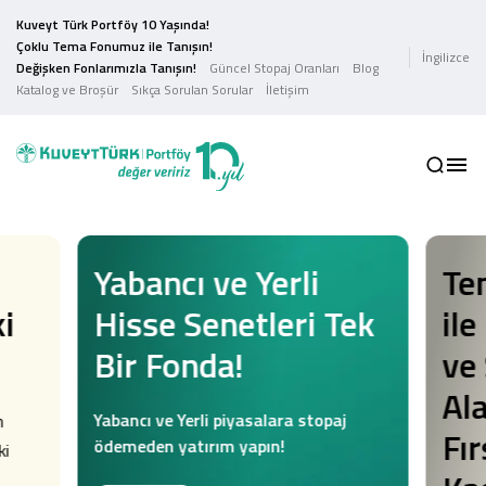
Kuveyt Türk Portföy 10 Yaşında!
Çoklu Tema Fonumuz ile Tanışın!
İngilizce
Değişken Fonlarımızla Tanışın!
Güncel Stopaj Oranları
Blog
Katalog ve Broşür
Sıkça Sorulan Sorular
İletişim
Yabancı ve Yerli
Te
ki
Hisse Senetleri Tek
ile
Bir Fonda!
ve 
Al
Yabancı ve Yerli piyasalara stopaj
m
Fır
ödemeden yatırım yapın!
ki