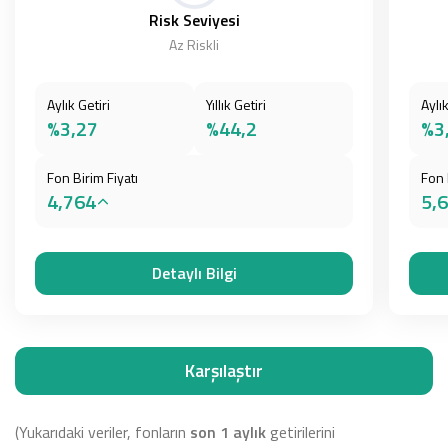
Risk Seviyesi
Az Riskli
Aylık Getiri
Yıllık Getiri
Aylık
%3,27
%44,2
%3
Fon Birim Fiyatı
Fon 
4,764
5,
Detaylı Bilgi
Karşılaştır
(Yukarıdaki veriler, fonların
son 1 aylık
getirilerini