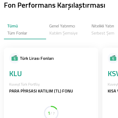
Fon Performans Karşılaştırması
Tümü
Genel Yatırımcı
Nitelikli Yatırım
Tüm Fonlar
Katılım Şemsiye
Serbest Şemsiy
Türk Lirası Fonları
KLU
KS
Kuveyt Türk Portföy
Kuveyt
PARA PİYASASI KATILIM (TL) FONU
KISA
1
/ 7