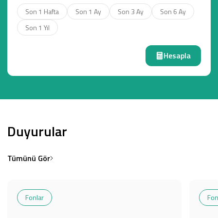
Son 1 Hafta
Son 1 Ay
Son 3 Ay
Son 6 Ay
Son 1 Yıl
Hesapla
Duyurular
Tümünü Gör
Fonlar
Fon