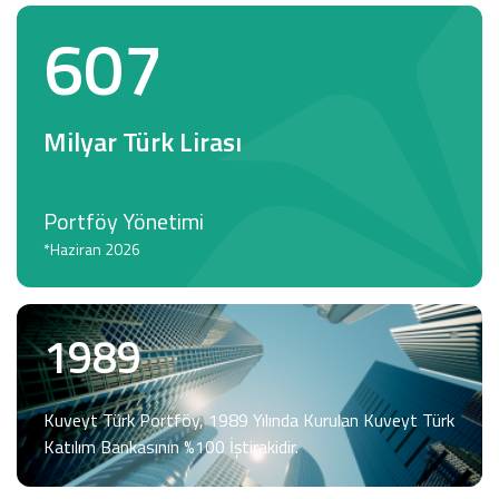
607
Milyar Türk Lirası
Portföy Yönetimi
*Haziran 2026
1989
Kuveyt Türk Portföy, 1989 Yılında Kurulan Kuveyt Türk
Katılım Bankasının %100 İştirakidir.