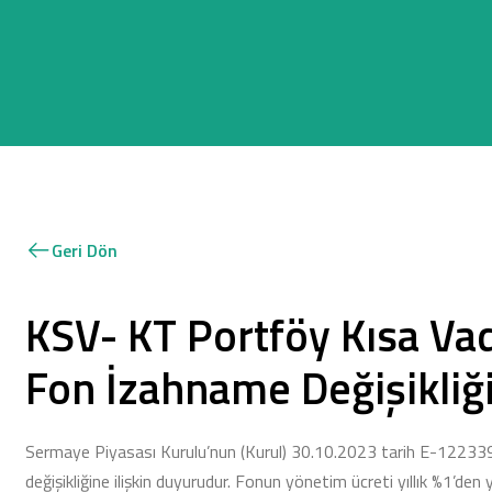
Geri Dön
KSV- KT Portföy Kısa Vad
Fon İzahname Değişikliğ
Sermaye Piyasası Kurulu’nun (Kurul) 30.10.2023 tarih E-122339
değişikliğine ilişkin duyurudur. Fonun yönetim ücreti yıllık %1’den y