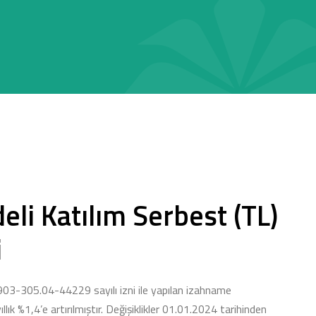
eli Katılım Serbest (TL)
i
03-305.04-44229 sayılı izni ile yapılan izahname
ıllık %1,4’e artırılmıştır. Değişiklikler 01.01.2024 tarihinden