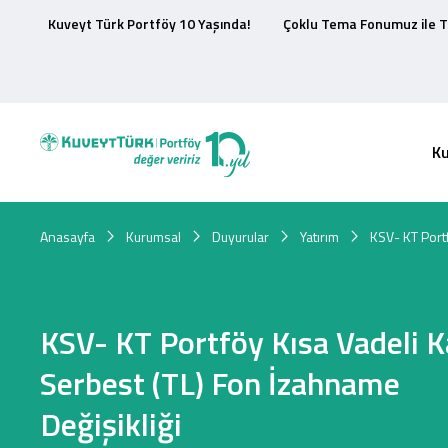
Kuveyt Türk Portföy 10 Yaşında!
Çoklu Tema Fonumuz ile T
K
Anasayfa
Kurumsal
Duyurular
Yatırım
KSV- KT Portf
KSV- KT Portföy Kısa Vadeli K
Serbest (TL) Fon İzahname
Değişikliği