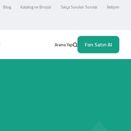
Blog
Katalog ve Broşür
Sıkça Sorulan Sorular
İletişim
Fon Satın Al
Arama Yap