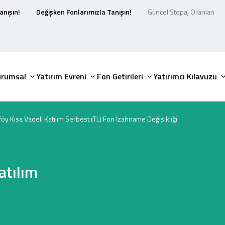
anışın!
Değişken Fonlarımızla Tanışın!
Güncel Stopaj Oranları
urumsal
Yatırım Evreni
Fon Getirileri
Yatırımcı Kılavuzu
öy Kısa Vadeli Katılım Serbest (TL) Fon İzahname Değişikliği
atılım