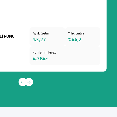
Aylık Getiri
Yıllık Getiri
TL) FONU
%3,27
%44,2
Fon Birim Fiyatı
4,764