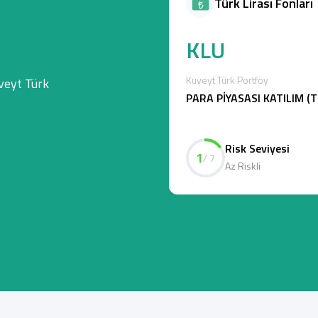
Türk Lirası Fonları
KLU
Kuveyt Türk Portföy
veyt Türk
PARA PİYASASI KATILIM (
Risk Seviyesi
1
/ 7
Az Riskli