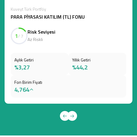
Kuveyt Türk Portföy
PARA PİYASASI KATILIM (TL) FONU
Risk Seviyesi
1
/ 7
Az Riskli
Aylık Getiri
Yıllık Getiri
%3,27
%44,2
Fon Birim Fiyatı
4,764