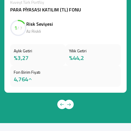
Kuveyt Türk Portföy
PARA PİYASASI KATILIM (TL) FONU
Risk Seviyesi
1
/ 7
Az Riskli
Aylık Getiri
Yıllık Getiri
%3,27
%44,2
Fon Birim Fiyatı
4,764