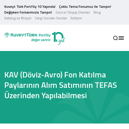
Kuveyt Türk Portföy 10 Yaşında!
Çoklu Tema Fonumuz ile Tanışın!
Değişken Fonlarımızla Tanışın!
Güncel Stopaj Oranları
Blog
Katalog ve Broşür
Sıkça Sorulan Sorular
İletişim
KAV (Döviz-Avro) Fon Katılma
Paylarının Alım Satımının TEFAS
Üzerinden Yapılabilmesi