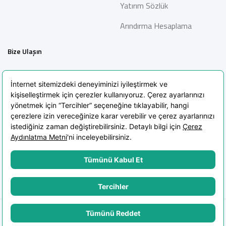
Yatırım Sözlük
Arındırma Hesaplama
Bize Ulaşın
İletişim
Bilgi Toplumu Hizmetleri
Sıkça Sorulan Sorular
Blog
KVKK Aydınlatma Metni
KVKK Politikası
Çerez Politikası
© 2025 Kuveyt Türk Portföy