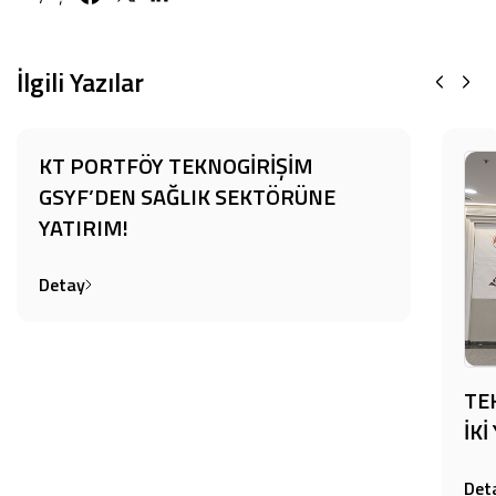
İlgili Yazılar
KT PORTFÖY TEKNOGİRİŞİM
GSYF’DEN SAĞLIK SEKTÖRÜNE
YATIRIM!
Detay
TE
İK
Det