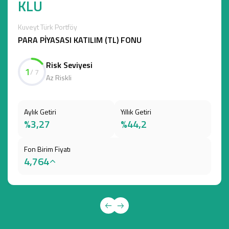
KLU
Kuveyt Türk Portföy
PARA PİYASASI KATILIM (TL) FONU
Risk Seviyesi
1
/ 7
Az Riskli
Aylık Getiri
Yıllık Getiri
%3,27
%44,2
Fon Birim Fiyatı
4,764