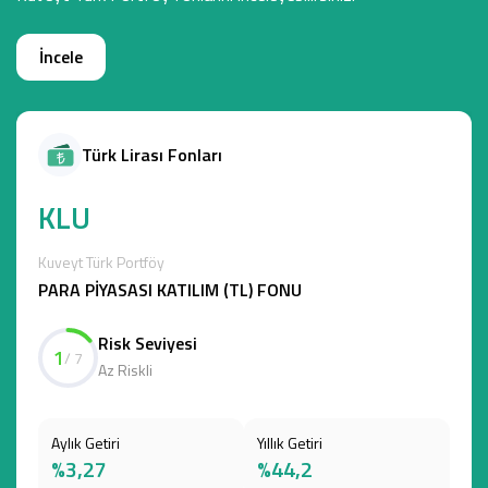
İncele
Türk Lirası Fonları
KLU
Kuveyt Türk Portföy
PARA PİYASASI KATILIM (TL) FONU
Risk Seviyesi
1
/ 7
Az Riskli
Aylık Getiri
Yıllık Getiri
%3,27
%44,2