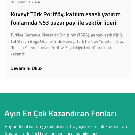
06 Temmuz 2024
Kuveyt Türk Portföy, katılım esaslı yatırım
fonlarında %53 pazar payı ile sektör lideri!
Türkiye Sermaye Piyasaları Birliği’nin (TSPB), gerçekleştirdiği 9.
TSPB Altın Boğa Ödülleri’nde Kuveyt Türk Portföy Yönetimi A. Ş.,
“Katılım Yatırım Fonları Portföy Büyüklüğü Lideri” ödülünü
kazandı.
Devamını Oku
Ayın En Çok Kazandıran Fonları
Bugünden itibaren geriye dönük 1 ay içinde en çok kazandıran
Kuveyt Türk Portföy fonlarını inceleyebilirsiniz.