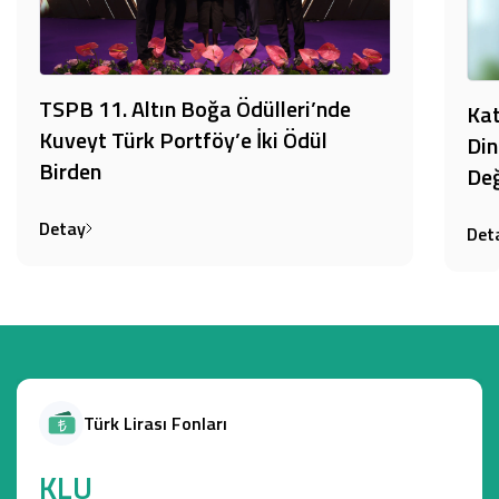
TSPB 11. Altın Boğa Ödülleri’nde
Kat
Kuveyt Türk Portföy’e İki Ödül
Din
Birden
Değ
Detay
Det
Türk Lirası Fonları
KLU