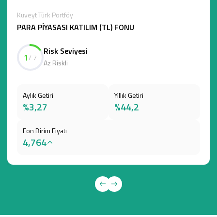
Kuveyt Türk Portföy
PARA PİYASASI KATILIM (TL) FONU
Risk Seviyesi
1
/ 7
Az Riskli
Aylık Getiri
Yıllık Getiri
%3,27
%44,2
Fon Birim Fiyatı
4,764