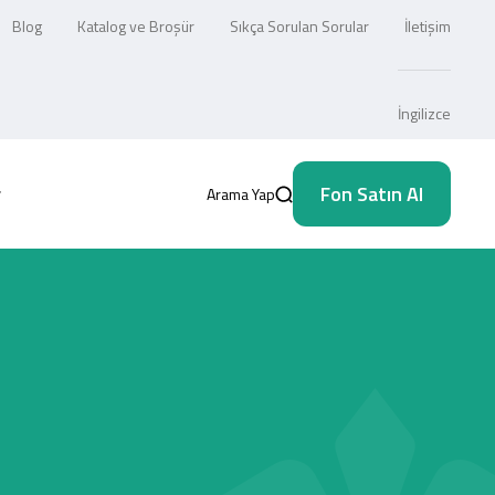
Blog
Katalog ve Broşür
Sıkça Sorulan Sorular
İletişim
İngilizce
Fon Satın Al
Arama Yap