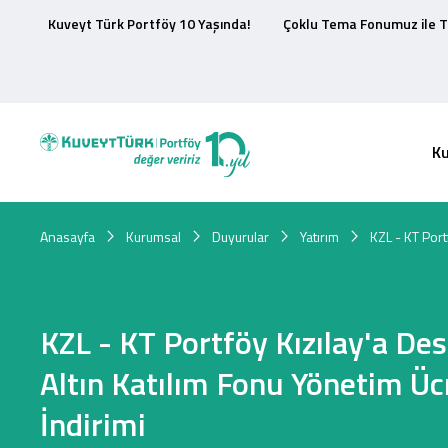
Kuveyt Türk Portföy 10 Yaşında!
Çoklu Tema Fonumuz ile T
K
Anasayfa
Kurumsal
Duyurular
Yatırım
KZL - KT Port
KZL - KT Portföy Kızılay'a De
Altın Katılım Fonu Yönetim Üc
İndirimi