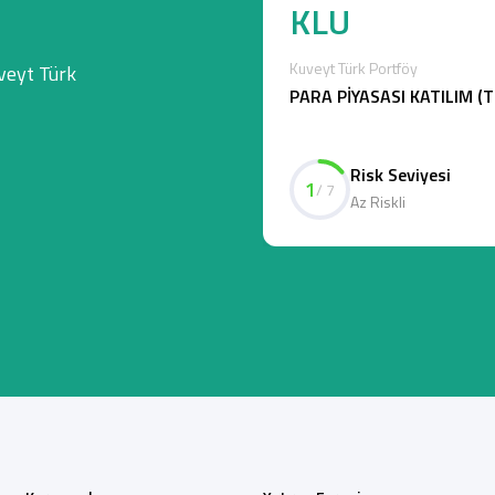
KLU
Kuveyt Türk Portföy
veyt Türk
PARA PİYASASI KATILIM (
Risk Seviyesi
1
/ 7
Az Riskli