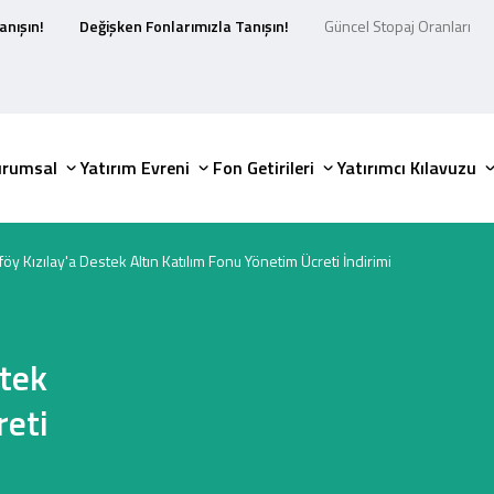
anışın!
Değişken Fonlarımızla Tanışın!
Güncel Stopaj Oranları
urumsal
Yatırım Evreni
Fon Getirileri
Yatırımcı Kılavuzu
föy Kızılay'a Destek Altın Katılım Fonu Yönetim Ücreti İndirimi
stek
reti