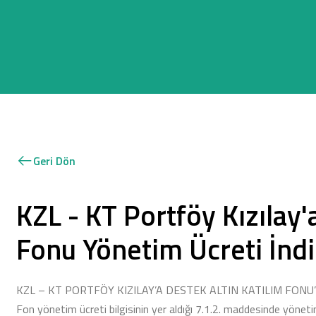
Geri Dön
KZL - KT Portföy Kızılay'
Fonu Yönetim Ücreti İndi
KZL – KT PORTFÖY KIZILAY’A DESTEK ALTIN KATILIM FONU’nun yö
Fon yönetim ücreti bilgisinin yer aldığı 7.1.2. maddesinde yönetim