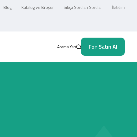
Blog
Katalog ve Broşür
Sıkça Sorulan Sorular
İletişim
Fon Satın Al
Arama Yap