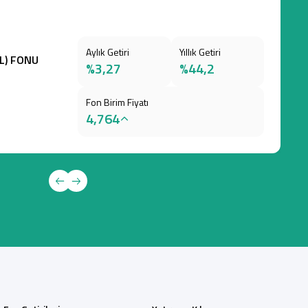
Aylık Getiri
Yıllık Getiri
TL) FONU
%3,27
%44,2
Fon Birim Fiyatı
4,764