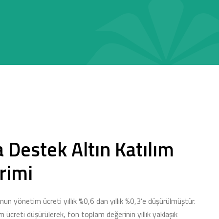
a Destek Altın Katılım
rimi
netim ücreti yıllık %0,6 dan yıllık %0,3’e düşürülmüştür.
 ücreti düşürülerek, fon toplam değerinin yıllık yaklaşık