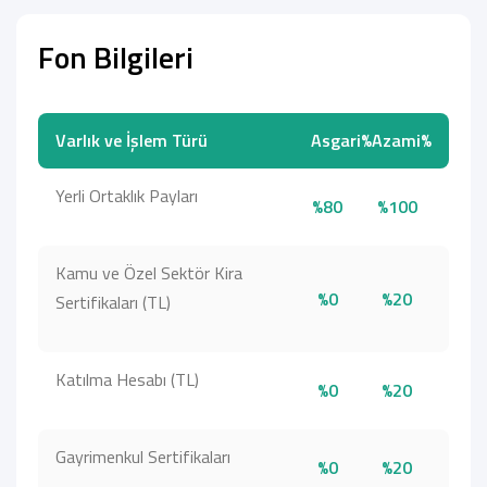
Fon Bilgileri
Varlık ve İşlem Türü
Asgari%
Azami%
Yerli Ortaklık Payları
%80
%100
Kamu ve Özel Sektör Kira
%0
%20
Sertifikaları (TL)
Katılma Hesabı (TL)
%0
%20
Gayrimenkul Sertifikaları
%0
%20