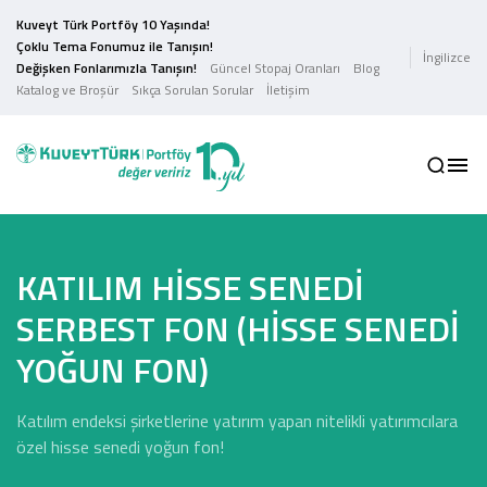
Kuveyt Türk Portföy 10 Yaşında!
Çoklu Tema Fonumuz ile Tanışın!
İngilizce
Değişken Fonlarımızla Tanışın!
Güncel Stopaj Oranları
Blog
Katalog ve Broşür
Sıkça Sorulan Sorular
İletişim
KATILIM HİSSE SENEDİ
SERBEST FON (HİSSE SENEDİ
YOĞUN FON)
Katılım endeksi şirketlerine yatırım yapan nitelikli yatırımcılara
özel hisse senedi yoğun fon!