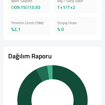
İşlem Saatleri
Alış / Satış Valör
09:15
13:30
T+1/T+2
Yönetim Ücreti (Yıllık)
Stopaj Oranı
%2,1
% 0
Dağılım Raporu