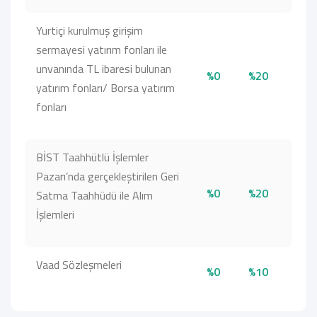
Yurtiçi kurulmuş girişim
sermayesi yatırım fonları ile
unvanında TL ibaresi bulunan
%0
%20
yatırım fonları/ Borsa yatırım
fonları
BİST Taahhütlü İşlemler
Pazarı’nda gerçekleştirilen Geri
%0
%20
Satma Taahhüdü ile Alım
İşlemleri
Vaad Sözleşmeleri
%0
%10