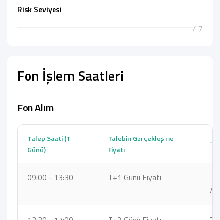
Risk Seviyesi
/ 7
Fon İşlem Saatleri
Fon Alım
Talep Saati (T
Talebin Gerçekleşme
Ta
Günü)
Fiyatı
09:00 - 13:30
T+1 Günü Fiyatı
T+
Ara
13:30 - 17:00
T+2 Günü Fiyatı
T+