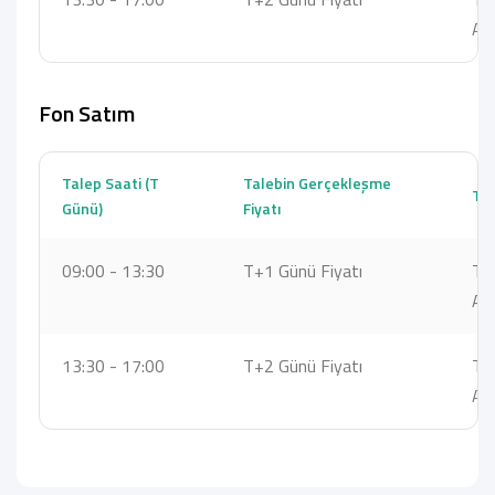
Ara
Fon Satım
Talep Saati (T
Talebin Gerçekleşme
Ta
Günü)
Fiyatı
09:00 - 13:30
T+1 Günü Fiyatı
T+
Ara
13:30 - 17:00
T+2 Günü Fiyatı
T+
Ara