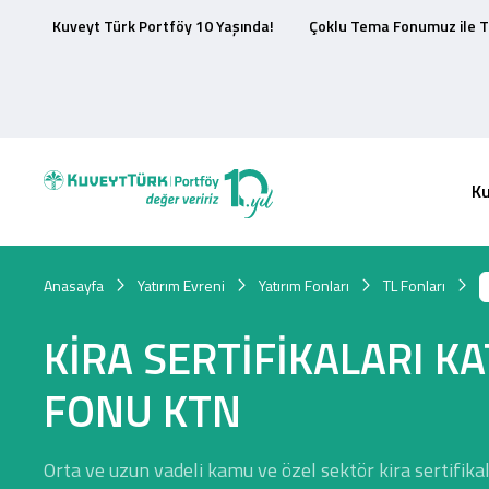
Kuveyt Türk Portföy 10 Yaşında!
Çoklu Tema Fonumuz ile T
K
Anasayfa
Yatırım Evreni
Yatırım Fonları
TL Fonları
KİRA SERTİFİKALARI KAT
FONU KTN
Orta ve uzun vadeli kamu ve özel sektör kira sertifikala