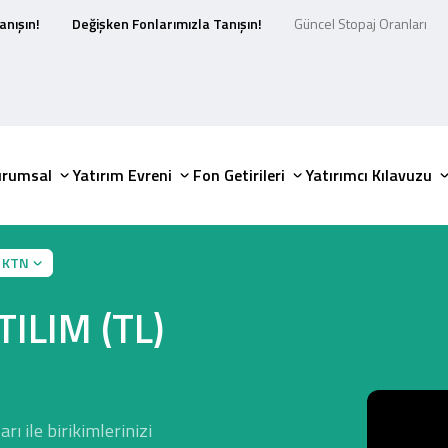
anışın!
Değişken Fonlarımızla Tanışın!
Güncel Stopaj Oranları
urumsal
Yatırım Evreni
Fon Getirileri
Yatırımcı Kılavuzu
KTN
ILIM (TL)
rı ile birikimlerinizi