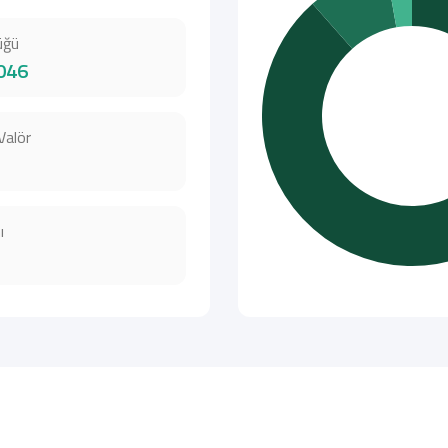
üğü
046
Valör
ı