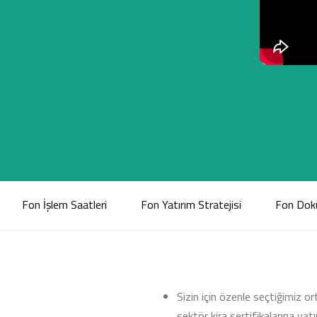
Fon İşlem Saatleri
Fon Yatırım Stratejisi
Fon Dok
Sizin için özenle seçtiğimiz o
sektör kira sertifikalarına yat