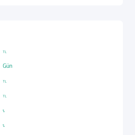
TL
Gün
TL
TL
%
%