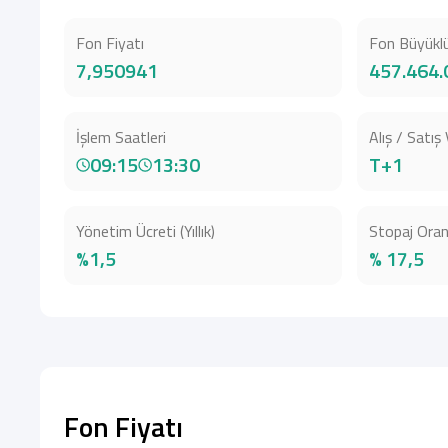
Fon Fiyatı
Fon Büyükl
7,950941
457.464.
İşlem Saatleri
Alış / Satış 
09:15
13:30
T+1
Yönetim Ücreti (Yıllık)
Stopaj Oran
%1,5
% 17,5
Fon Fiyatı