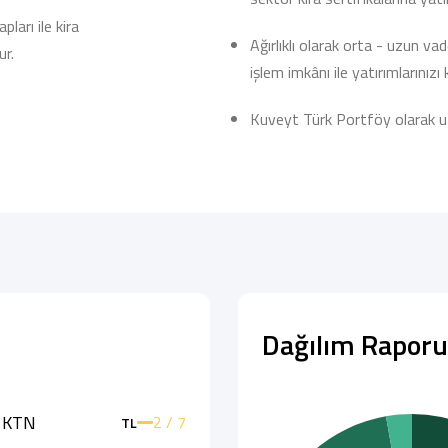
ları ile kira
Ağırlıklı olarak orta - uzun va
ur.
işlem imkânı ile yatırımlarınızı k
Kuveyt Türk Portföy olarak uzm
Dağılım Raporu
U KTN
2 / 7
TL