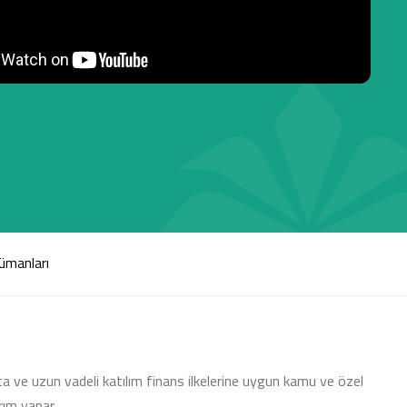
ümanları
rta ve uzun vadeli katılım finans ilkelerine uygun kamu ve özel
ırım yapar.