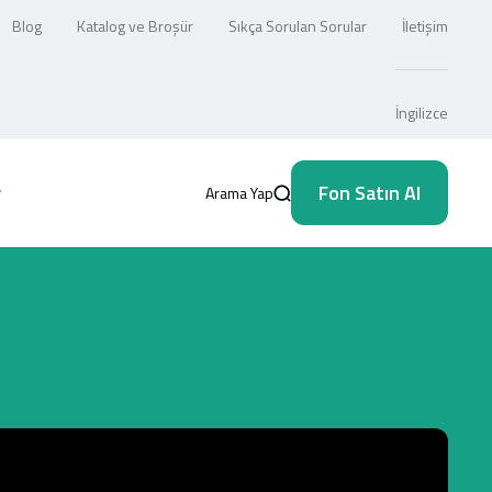
Blog
Katalog ve Broşür
Sıkça Sorulan Sorular
İletişim
İngilizce
Fon Satın Al
Arama Yap