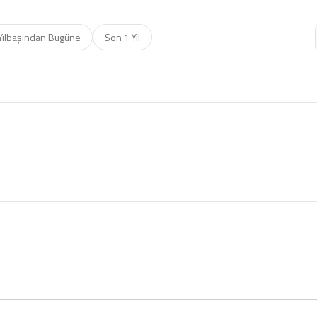
Yılbaşından Bugüne
Son 1 Yıl