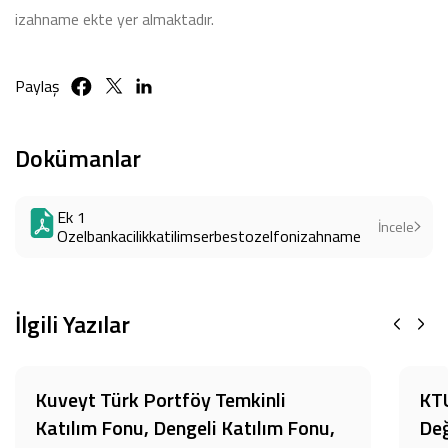
izahname ekte yer almaktadır.
Paylaş
Dokümanlar
Ek 1
İncele
Ozelbankacilikkatilimserbestozelfonizahname
İlgili Yazılar
Kuveyt Türk Portföy Temkinli
KTU
Katılım Fonu, Dengeli Katılım Fonu,
Değ