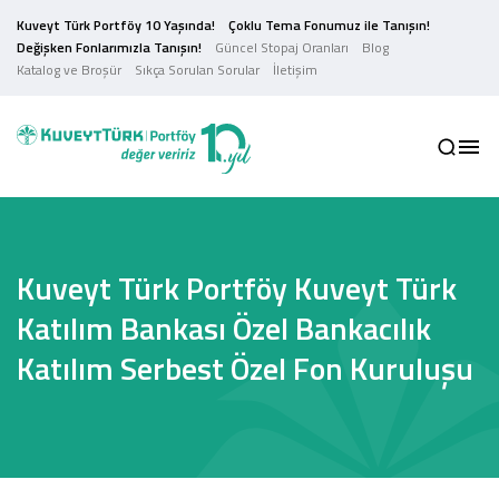
Kuveyt Türk Portföy 10 Yaşında!
Çoklu Tema Fonumuz ile Tanışın!
Değişken Fonlarımızla Tanışın!
Güncel Stopaj Oranları
Blog
Katalog ve Broşür
Sıkça Sorulan Sorular
İletişim
Kuveyt Türk Portföy Kuveyt Türk
Katılım Bankası Özel Bankacılık
Katılım Serbest Özel Fon Kuruluşu