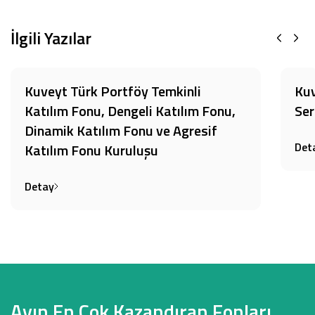
İlgili Yazılar
Kuveyt Türk Portföy Temkinli
Kuv
Katılım Fonu, Dengeli Katılım Fonu,
Ser
Dinamik Katılım Fonu ve Agresif
Det
Katılım Fonu Kuruluşu
Detay
Ayın En Çok Kazandıran Fonları