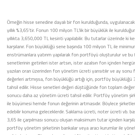
Örneğin hisse senedine dayalı bir fon kurulduğunda, uygulanacak
yıllık %3,65’tir. Fonun 100 milyon TL’lik bir büyüklük ile kurul
yıllıkta 3,650,000 TL kesinti yapılabilir. Bu tutarlar üzerinde ki 
karşılanır. Fon büyüklüğü sene başında 100 milyon TL ile minimum
enstrümanlara yatırım yapılarak fon portföyü oluşturulur ve bu fi
senetlerinin getirileri ister artsın, ister azalsın fon içinden her
yazılan oran üzerinden fon yönetim ücreti yansıtılır ve ay sonu fo
değerleri artmışsa, fon büyüklüğü artığı için, portföy büyüklüğü 
tahsil edilir. Hisse senetleri değeri düştüğünde fon toplam değer
sonucu daha az yönetim ücreti tahsil edilir. Portföy yönetim şirk
ile büyümesi hemde fonun değerinin artmasıdır. Böylece şirketler 
edebilir konuma geleceklerdir. Saklama ücreti, noter ücreti vb. 
3,65 ile çarpılması sonucu oluşan maksimum tutar içinden karşıla
portföy yönetim şirketinin bankalar veya aracı kurumlar ile yöne