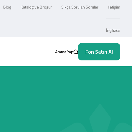
Blog
Katalog ve Broşür
Sıkça Sorulan Sorular
İletişim
İngilizce
Fon Satın Al
Arama Yap