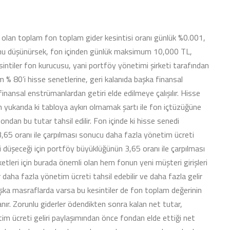
 olan toplam fon toplam gider kesintisi oranı günlük %0.001,
duğunu düşünürsek, fon içinden günlük maksimum 10,000 TL,
kesintiler fon kurucusu, yani portföy yönetimi şirketi tarafından
 % 80’i hisse senetlerine, geri kalanıda başka finansal
nansal enstrümanlardan getiri elde edilmeye çalışılır. Hisse
gün yukarıda ki tabloya aykırı olmamak şartı ile fon içtüzüğüne
ndan bu tutar tahsil edilir. Fon içinde ki hisse senedi
3,65 oranı ile çarpılması sonucu daha fazla yönetim ücreti
i düşeceği için portföy büyüklüğünün 3,65 oranı ile çarpılması
etleri için burada önemli olan hem fonun yeni müşteri girişleri
daha fazla yönetim ücreti tahsil edebilir ve daha fazla gelir
başka masraflarda varsa bu kesintiler de fon toplam değerinin
nır. Zorunlu giderler ödendikten sonra kalan net tutar,
tim ücreti geliri paylaşımından önce fondan elde ettiği net