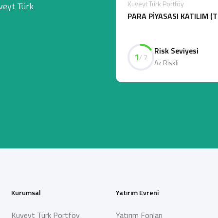
Kuveyt Türk Portföy
veyt Türk
PARA PİYASASI KATILIM (
Risk Seviyesi
1
/ 7
Az Riskli
Kurumsal
Yatırım Evreni
Kuveyt Türk Portföy
Yatırım Fonları