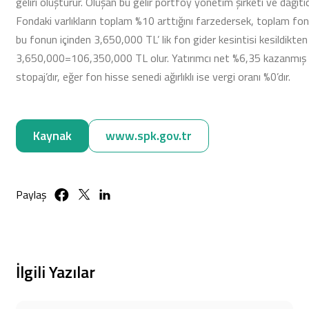
geliri oluşturur. Oluşan bu gelir portföy yönetim şirketi ve dağıtıc
Fondaki varlıkların toplam %10 arttığını farzedersek, toplam f
bu fonun içinden 3,650,000 TL’ lik fon gider kesintisi kesildik
3,650,000=106,350,000 TL olur. Yatırımcı net %6,35 kazanmış o
stopaj’dır, eğer fon hisse senedi ağırlıklı ise vergi oranı %0’dır.
Kaynak
www.spk.gov.tr
Paylaş
İlgili Yazılar